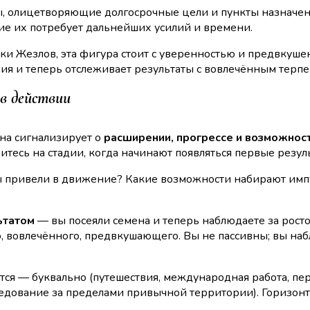
, олицетворяющие долгосрочные цели и пункты назначени
ие их потребует дальнейших усилий и времени.
и Жезлов, эта фигура стоит с уверенностью и предвкушени
вия и теперь отслеживает результаты с вовлечённым терп
в действии
на сигнализирует о
расширении, прогрессе и возможнос
итесь на стадии, когда начинают появляться первые резул
ы привели в движение? Какие возможности набирают импу
ьтатом
— вы посеяли семена и теперь наблюдаете за росто
, вовлечённого, предвкушающего. Вы не пассивны; вы набл
ется — буквально (путешествия, международная работа, пе
едование за пределами привычной территории). Горизонт