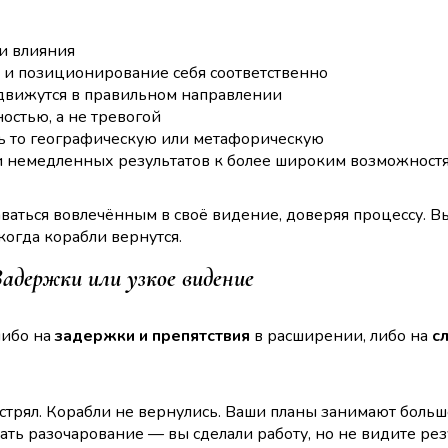
и влияния
, и позиционирование себя соответственно
движутся в правильном направлении
остью, а не тревогой
ь то географическую или метафорическую
немедленных результатов к более широким возможност
аваться вовлечённым в своё видение, доверяя процессу. В
когда корабли вернутся.
адержки или узкое видение
либо на
задержки и препятствия
в расширении, либо на
с
астрял. Корабли не вернулись. Ваши планы занимают боль
ть разочарование — вы сделали работу, но не видите рез