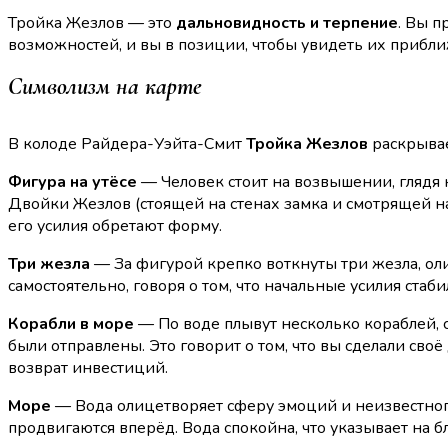
Тройка Жезлов — это
дальновидность и терпение
. Вы п
возможностей, и вы в позиции, чтобы увидеть их прибл
Символизм на карте
В колоде Райдера-Уэйта-Смит
Тройка Жезлов
раскрывае
Фигура на утёсе
— Человек стоит на возвышении, глядя 
Двойки Жезлов (стоящей на стенах замка и смотрящей на 
его усилия обретают форму.
Три жезла
— За фигурой крепко воткнуты три жезла, о
самостоятельно, говоря о том, что начальные усилия ста
Корабли в море
— По воде плывут несколько кораблей,
были отправлены. Это говорит о том, что вы сделали сво
возврат инвестиций.
Море
— Вода олицетворяет сферу эмоций и неизвестного
продвигаются вперёд. Вода спокойна, что указывает на б