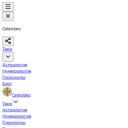
Celesties
Таро
Астрология
Нумерология
Гороскопы
Блог
Celesties
Таро
Астрология
Нумерология
Гороскопы