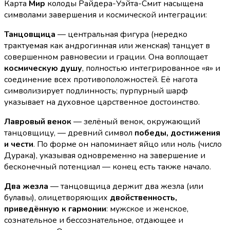
Карта
Мир
колоды Райдера-Уэйта-Смит насыщена
символами завершения и космической интеграции:
Танцовщица
— центральная фигура (нередко
трактуемая как андрогинная или женская) танцует в
совершенном равновесии и грации. Она воплощает
космическую душу
, полностью интегрированное «я» и
соединение всех противоположностей. Её нагота
символизирует подлинность; пурпурный шарф
указывает на духовное царственное достоинство.
Лавровый венок
— зелёный венок, окружающий
танцовщицу, — древний символ
победы, достижения
и чести
. По форме он напоминает яйцо или ноль (число
Дурака), указывая одновременно на завершение и
бесконечный потенциал — конец есть также начало.
Два жезла
— танцовщица держит два жезла (или
булавы), олицетворяющих
двойственность,
приведённую к гармонии
: мужское и женское,
сознательное и бессознательное, отдающее и