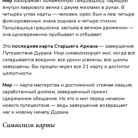
Мир
изображает обнажённую танцовщицу, парящую
внутри лаврового венка с двумя жезлами в руках. В
четырёх углах карты — человек, орёл, бык и лев: четыре
фиксированных знака зодиака и четыре стихии.
Танцовщица грациозна, застыла в вечном движении —
она одновременно прибывает и отбывает.
Это
последняя карта Старшего Аркана
— завершение
Путешествия Дурака. Мир символизирует миг, когда всё
складывается воедино: все уроки усвоены, все циклы
завершены. Вы прошли через все 21 карту и достигли
целостности.
Мир
— карта мастерства и достижений: стоячая овация,
заработанный диплом, завершённый проект,
сдержанное обещание. Но это и миг перед началом
нового путешествия — ведь завершение возвращает
нас к новому началу Дурака.
Символизм карты