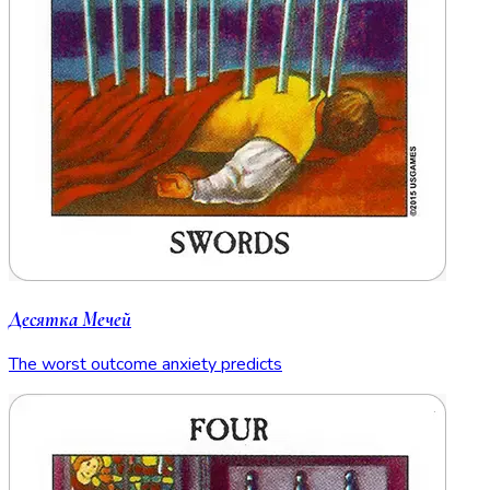
Десятка Мечей
The worst outcome anxiety predicts