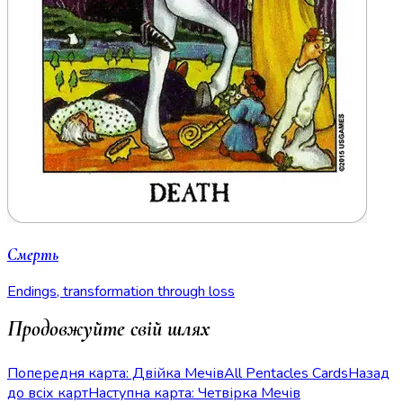
Смерть
Endings, transformation through loss
Продовжуйте свій шлях
Попередня карта: Двійка Мечів
All Pentacles Cards
Назад
до всіх карт
Наступна карта: Четвірка Мечів