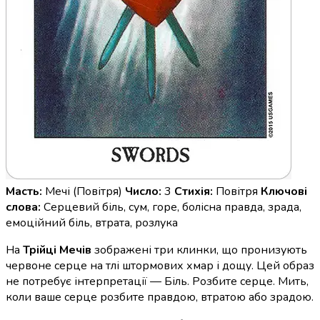
Масть:
Мечі (Повітря)
Число:
3
Стихія:
Повітря
Ключові
слова:
Серцевий біль, сум, горе, болісна правда, зрада,
емоційний біль, втрата, розлука
На
Трійці Мечів
зображені три клинки, що пронизують
червоне серце на тлі штормових хмар і дощу. Цей образ
не потребує інтерпретації — Біль. Розбите серце. Мить,
коли ваше серце розбите правдою, втратою або зрадою.