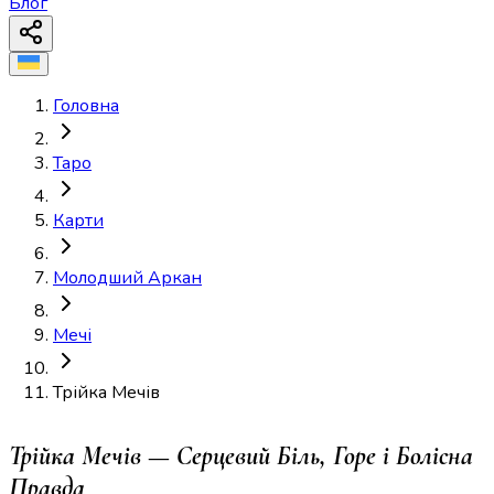
Блог
Головна
Таро
Карти
Молодший Аркан
Мечі
Трійка Мечів
Трійка Мечів — Серцевий Біль, Горе і Болісна
Правда