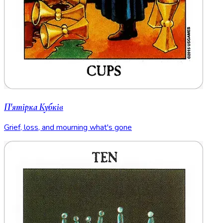
П'ятірка Кубків
Grief, loss, and mourning what's gone