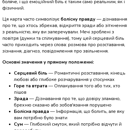
боляче, і що емоційний біль є таким само реальним, як і
фізичний.
Ця карта часто символізує
болісну правду
— дізнавання
про те, що хтось збрехав, відкриття зради або зіткнення
з реальністю, яку ви заперечували. Мечі зроблені з
повітря (думки та спілкування), тому цей серцевий біль
часто приходить через слова: розмова про розставання,
зізнання, діагноз, повідомлення про звільнення.
Основні значення у прямому положенні:
Серцевий біль
— Романтичні розставання, кінець
любові або глибоке розчарування у стосунках
Горе та втрата
— Оплакування того або тих, хто
пішов
Зрада
— Дізнавання про те, що довіру зламано,
брехню сказано або зобов'язання порушено
Болісна правда
— Інформація, що болить, але яку
вам потрібно було знати
Сум
— Глибокий смуток, який потрібно відчути й