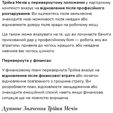
Трійка Мечів у перевернутому положенні
у кар'єрному
контексті вказує на
відновлення після професійного
розчарування
. Ви зцілюєтесь після звільнення,
знаходите нові можливості після невдачі або
відновлюєте довіру після зради на робочому місці.
Це також може вказувати на те, що ви починаєте бачити
прихований дар у професійному болі — робота, яку ви
втратили, привела до чогось кращого, або невдача
навчила вас чогось цінного.
Перевернута у фінансах:
У фінансовому плані перевернута Трійка вказує на
відновлення після фінансової втрати
або початок
відновлення пов'язаного з грошима стресу. Ви
розробляєте план, відновлюєте заощадження або
знаходите емоційний спокій, навіть якщо фінансова
ситуація ще не повністю вирішена.
Духовне Значення Трійки Мечів