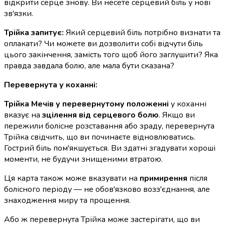
відкрити серце знову. Ви несете серцевий біль у нові
зв'язки.
Трійка запитує:
Який серцевий біль потрібно визнати та
оплакати? Чи можете ви дозволити собі відчути біль
цього закінчення, замість того щоб його заглушити? Яка
правда завдала болю, але мала бути сказана?
Перевернута у коханні:
Трійка Мечів у перевернутому положенні
у коханні
вказує на
зцілення від серцевого болю
. Якщо ви
пережили болісне розставання або зраду, перевернута
Трійка свідчить, що ви починаєте відновлюватись.
Гострий біль пом'якшується. Ви здатні згадувати хороші
моменти, не будучи знищеними втратою.
Ця карта також може вказувати на
примирення
після
болісного періоду — не обов'язково возз'єднання, але
знаходження миру та прощення.
Або ж перевернута Трійка може застерігати, що ви