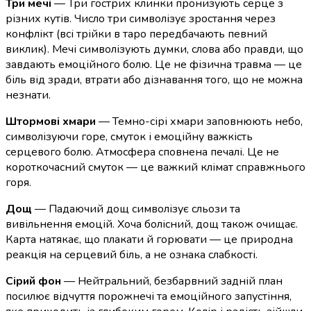
Три мечі
— Три гострих клинки пронизують серце з
різних кутів. Число три символізує зростання через
конфлікт (всі трійки в таро передбачають певний
виклик). Мечі символізують думки, слова або правди, що
завдають емоційного болю. Це не фізична травма — це
біль від зради, втрати або дізнавання того, що не можна
незнати.
Штормові хмари
— Темно-сірі хмари заповнюють небо,
символізуючи горе, смуток і емоційну важкість
серцевого болю. Атмосфера сповнена печалі. Це не
короткочасний смуток — це важкий клімат справжнього
горя.
Дощ
— Падаючий дощ символізує сльози та
вивільнення емоцій. Хоча болісний, дощ також очищає.
Карта натякає, що плакати й горювати — це природна
реакція на серцевий біль, а не ознака слабкості.
Сірий фон
— Нейтральний, безбарвний задній план
посилює відчуття порожнечі та емоційного запустіння,