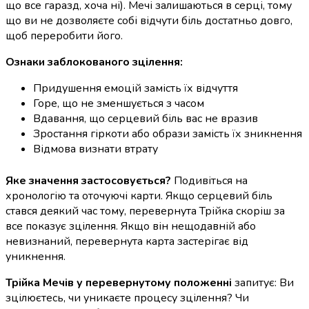
що все гаразд, хоча ні). Мечі залишаються в серці, тому
що ви не дозволяєте собі відчути біль достатньо довго,
щоб переробити його.
Ознаки заблокованого зцілення:
Придушення емоцій замість їх відчуття
Горе, що не зменшується з часом
Вдавання, що серцевий біль вас не вразив
Зростання гіркоти або образи замість їх зникнення
Відмова визнати втрату
Яке значення застосовується?
Подивіться на
хронологію та оточуючі карти. Якщо серцевий біль
стався деякий час тому, перевернута Трійка скоріш за
все показує зцілення. Якщо він нещодавній або
невизнаний, перевернута карта застерігає від
уникнення.
Трійка Мечів у перевернутому положенні
запитує: Ви
зцілюєтесь, чи уникаєте процесу зцілення? Чи