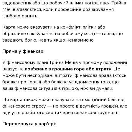
задоволення або що робочий клімат погіршився. Трійка
Мечів з'являється, коли професійне розчарування
глибоко ранить.
Карта може вказувати на конфлікт, плітки або
образливе спілкування на робочому місці — слова, що
завдають болю, навіть якщо ненавмисно.
Пряма у фінансах:
У фінансовому плані Трійка Мечів у прямому положенні
вказує на
пов'язане з грошима горе або втрату
. Це
може бути несподівані витрати, фінансова зрада (хтось
бреше про гроші) або болісне усвідомлення того, що
ваша фінансова ситуація є гіршою, ніж ви думали.
Ця карта також може вказувати на емоційний біль від
фінансового стресу — не просто відсутність грошей, але
відчуття розбитого серця через фінансові труднощі.
Перевернута у кар'єрі: