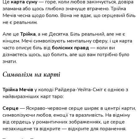
Це
карта суму
— горе, коли любов закінчується, довіра
зламана або щось глибоко значуще втрачено. Трійка
Мечів чесна щодо болю. Вона не вдає, що серцевий біль
не є реальним.
Але це
Трійка
, а не Десятка. Біль реальний, але не є
кінцем. Мечі символізують ментальну сферу, і ця карта
часто описує біль від
болісних правд
— коли ви
дізнаєтесь щось, що болить, але що вам потрібно було
знати.
Символізм на карті
Трійка Мечів
у колоді Райдера-Уейта-Сміт є однією з
найвиразніших карт таро:
Серце
— Яскраво-червоне серце ширяє в центрі карти,
символізуючи любов, емоції та вразливість. На відміну
від сердець у романтичних зображеннях, це серце
незахищене та відкрите — відкрите для поранення.