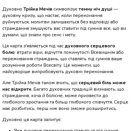
Духовно
Трійка Мечів
символізує
темну ніч душі
—
духовну кризу, що настає, коли переконання
руйнуються, молитви залишаються без відповіді або
страждання змушують вас ставити під сумнів все, що ви
думали, що знали про сенс і мету.
Ця карта з'являється під час
духовного серцевого
болю
: втрати віри, відчуття покинутості Всевишнім або
переживання страждань, що ставлять під сумнів ваше
розуміння роботи Всесвіту. Це моменти, що
найсуворіше випробовують духовні переконання.
Але Трійка Мечів також вчить, що
серцевий біль може
нас відкрити
. Багато духовних традицій визнають, що
страждання, хоча й болісне, може призвести до
глибокого зростання та більш глибокого співчуття. Серце
має розбитись, перш ніж воно зможе розширитись.
Духовно ця карта запитує:
Яке духовне переконання ставиться під сумнів