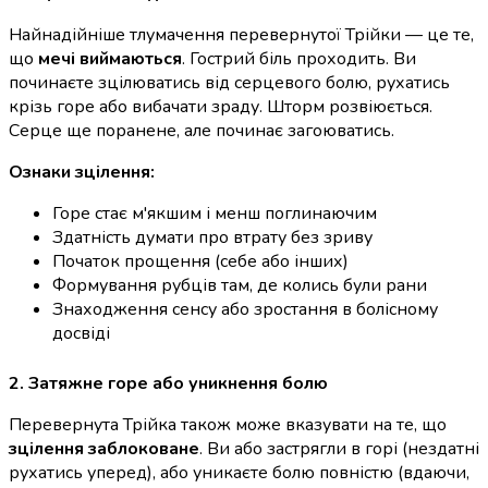
Найнадійніше тлумачення перевернутої Трійки — це те,
що
мечі виймаються
. Гострий біль проходить. Ви
починаєте зцілюватись від серцевого болю, рухатись
крізь горе або вибачати зраду. Шторм розвіюється.
Серце ще поранене, але починає загоюватись.
Ознаки зцілення:
Горе стає м'якшим і менш поглинаючим
Здатність думати про втрату без зриву
Початок прощення (себе або інших)
Формування рубців там, де колись були рани
Знаходження сенсу або зростання в болісному
досвіді
2. Затяжне горе або уникнення болю
Перевернута Трійка також може вказувати на те, що
зцілення заблоковане
. Ви або застрягли в горі (нездатні
рухатись уперед), або уникаєте болю повністю (вдаючи,