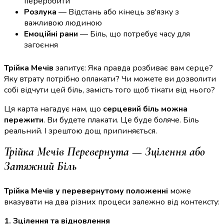
переробити
Розлука
— Відстань або кінець зв'язку з
важливою людиною
Емоційні рани
— Біль, що потребує часу для
загоєння
Трійка Мечів
запитує: Яка правда розбиває вам серце?
Яку втрату потрібно оплакати? Чи можете ви дозволити
собі відчути цей біль, замість того щоб тікати від нього?
Ця карта нагадує нам, що
серцевий біль можна
пережити
. Ви будете плакати. Це буде боляче. Біль
реальний. І зрештою дощ припиняється.
Трійка Мечів Перевернута — Зцілення або
Затяжний Біль
Трійка Мечів у перевернутому положенні
може
вказувати на два різних процеси залежно від контексту:
1. Зцілення та відновлення