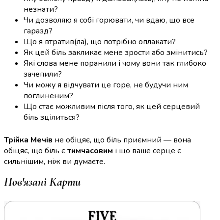
незнати?
Чи дозволяю я собі горювати, чи вдаю, що все
гаразд?
Що я втратив(ла), що потрібно оплакати?
Як цей біль закликає мене зрости або змінитись?
Які слова мене поранили і чому вони так глибоко
зачепили?
Чи можу я відчувати це горе, не будучи ним
поглиненим?
Що стає можливим після того, як цей серцевий
біль зцілиться?
Трійка Мечів
не обіцяє, що біль приємний — вона
обіцяє, що біль є
тимчасовим
і що ваше серце є
сильнішим, ніж ви думаєте.
Пов'язані Карти