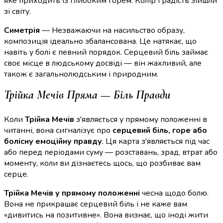
яке приходить із глибоким горем. Колір і радість зійшли
зі світу.
Симетрія
— Незважаючи на насильство образу,
композиція ідеально збалансована. Це натякає, що
навіть у болі є певний порядок. Серцевий біль займає
своє місце в людському досвіді — він жахливий, але
також є загальнолюдським і природним.
Трійка Мечів Пряма — Біль Правди
Коли
Трійка Мечів
з'являється у прямому положенні в
читанні, вона сигналізує про
серцевий біль, горе або
болісну емоційну правду
. Ця карта з'являється під час
або перед періодами суму — розставань, зрад, втрат або
моменту, коли ви дізнаєтесь щось, що розбиває вам
серце.
Трійка Мечів у прямому положенні
чесна щодо болю.
Вона не прикрашає серцевий біль і не каже вам
«дивитись на позитивне». Вона визнає, що іноді жити