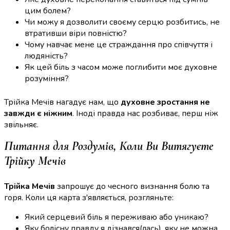
цим болем?
Чи можу я дозволити своєму серцю розбитись, не
втративши віри повністю?
Чому навчає мене це страждання про співчуття і
людяність?
Як цей біль з часом може поглибити моє духовне
розуміння?
Трійка Мечів нагадує нам, що
духовне зростання не
завжди є ніжним
. Іноді правда нас розбиває, перш ніж
звільняє.
Питання для Роздумів, Коли Ви Витягуєте
Трійку Мечів
Трійка Мечів
запрошує до чесного визнання болю та
горя. Коли ця карта з'являється, розгляньте:
Який серцевий біль я переживаю або уникаю?
Яку болісну правду я дізнався(лась), яку не можна