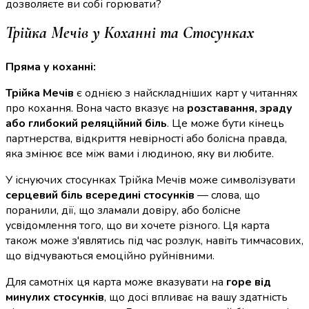
дозволяєте ви собі горювати?
Трійка Мечів у Коханні та Стосунках
Пряма у коханні:
Трійка Мечів
є однією з найскладніших карт у читаннях
про кохання. Вона часто вказує на
розставання, зраду
або глибокий реляційний біль
. Це може бути кінець
партнерства, відкриття невірності або болісна правда,
яка змінює все між вами і людиною, яку ви любите.
У існуючих стосунках Трійка Мечів може символізувати
серцевий біль всередині стосунків
— слова, що
поранили, дії, що зламали довіру, або болісне
усвідомлення того, що ви хочете різного. Ця карта
також може з'являтись під час розлук, навіть тимчасових,
що відчуваються емоційно руйнівними.
Для самотніх ця карта може вказувати на
горе від
минулих стосунків
, що досі впливає на вашу здатність