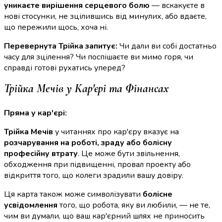
уникаєте вирішення серцевого болю
— вскакуєте в
нові стосунки, не зцілившись від минулих, або вдаєте,
що пережили щось, хоча ні.
Перевернута Трійка запитує:
Чи дали ви собі достатньо
часу для зцілення? Чи поспішаєте ви мимо горя, чи
справді готові рухатись уперед?
Трійка Мечів у Кар'єрі та Фінансах
Пряма у кар'єрі:
Трійка Мечів
у читаннях про кар'єру вказує на
розчарування на роботі, зраду або болісну
професійну втрату
. Це може бути звільнення,
обходження при підвищенні, провал проекту або
відкриття того, що колеги зрадили вашу довіру.
Ця карта також може символізувати
болісне
усвідомлення
того, що робота, яку ви любили, — не те,
чим ви думали, що ваш кар'єрний шлях не приносить