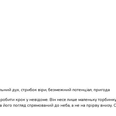
ільний дух, стрибок віри, безмежний потенціал, пригода
 зробити крок у невідоме. Він несе лише маленьку торбинку 
ь), а його погляд спрямований до неба, а не на прірву внизу