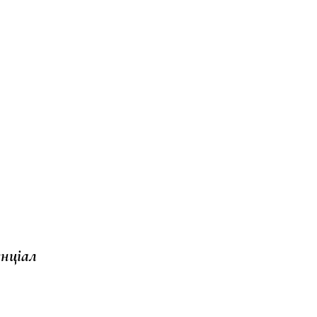
нціал