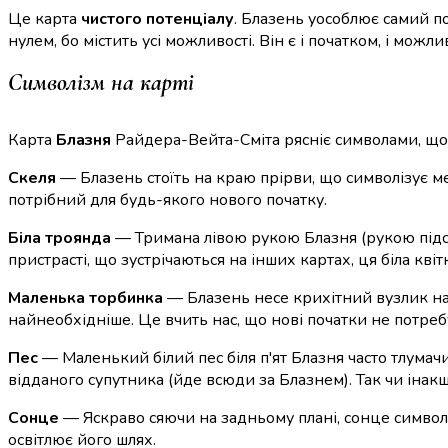
Це карта
чистого потенціалу
. Блазень уособлює самий по
нулем, бо містить усі можливості. Він є і початком, і можли
Символізм на карті
Карта
Блазня
Райдера-Вейта-Сміта рясніє символами, що
Скеля
— Блазень стоїть на краю прірви, що символізує ме
потрібний для будь-якого нового початку.
Біла троянда
— Тримана лівою рукою Блазня (рукою підсві
пристрасті, що зустрічаються на інших картах, ця біла кв
Маленька торбинка
— Блазень несе крихітний вузлик на 
найнеобхідніше. Це вчить нас, що нові початки не потребу
Пес
— Маленький білий пес біля п'ят Блазня часто тлумачит
відданого супутника (йде всюди за Блазнем). Так чи інакш
Сонце
— Яскраво сяючи на задньому плані, сонце символі
освітлює його шлях.