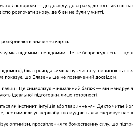
чаток подорожі — до досвіду, до страху, до того, як світ н
вістю розпочати знову, де б ви не були у житті.
 розкривають значення карти:
жу між відомим і невідомим. Це не безрозсудність — це до
домого), біла троянда символізує чистоту, невинність і н
ітка показує, що Блазень ще не позначений досвідом.
палиці. Це символізує мінімальний багаж — він мандрує ле
ють ідеальної підготовки, лише готовності.
ься як інстинкт, інтуїція або тваринне «я». Дехто читає йо
е, пес символізує першобутню мудрість, яка скеровує нас, к
зує оптимізм, просвітлення та божественну силу, що підтри