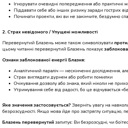
Ігнорувати очевидні попередження або практичні м
Піддавати себе або інших ризику заради гострих від
Починати проекти, які ви не закінчите, бездумно сп
2. Страх невідомого / Упущені можливості
Перевернутий Блазень може також символізувати
прот
цьому читанні перевернутий Блазень показує
заблокова
Ознаки заблокованої енергії Блазня:
Аналітичний параліч — нескінченні дослідження, ал
Страх виглядати дурнем або робити помилки
Очікування дозволу або знака, який ніколи не прих
Утримування себе від радості, бо це відчувається «
Яке значення застосовується?
Зверніть увагу на навкол
безрозсудності. Якщо мова йде про застряглу ситуацію, 
Блазень перевернутий
запитує: Ви безрозсудні, чи боїте