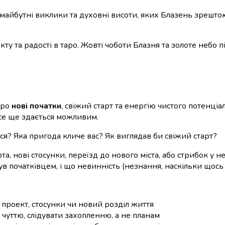
айбутні виклики та духовні висоти, яких Блазень зрешто
кту та радості в таро. Жовті чоботи Блазня та золоте небо
про
нові початки
, свіжий старт та енергію чистого потенціа
все ще здається можливим.
ся? Яка пригода кличе вас? Як виглядав би свіжий старт?
та, нові стосунки, переїзд до нового міста, або стрибок у н
ув початківцем, і що невинність (незнання, наскільки щос
проект, стосунки чи новий розділ життя
 чуттю, слідувати захопленню, а не планам