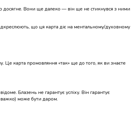
ю досягне. Вони ще далеко — він ще не стикнувся з ними
 підкреслюють, що ця карта діє на ментальному/духовному
лу. Це карта промовляння «так» ще до того, як ви знаєте
евідоме. Блазень не гарантує успіху. Він гарантує
ь важко) може бути даром.