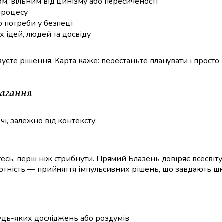
, вільним від цинізму або пересиченості
процесу
о потреби у безпеці
 ідей, людей та досвіду
вуєте рішення. Карта каже: перестаньте планувати і просто
Вагання
і, залежно від контексту:
есь, перш ніж стрибнути. Прямий Блазень довіряє всесвіту
рботність — прийняття імпульсивних рішень, що завдають ш
удь-яких досліджень або роздумів