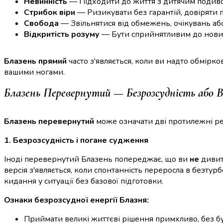
Невинність
— Підходити до життя з дитячим подивом
Стрибок віри
— Ризикувати без гарантій, довіряти 
Свобода
— Звільнятися від обмежень, очікувань аб
Відкритість розуму
— Бути сприйнятливим до нових
Блазень прямий
часто з'являється, коли ви надто обмірко
вашими ногами.
Блазень Перевернутий — Безрозсудність або 
Блазень перевернутий
може означати дві протилежні реч
1. Безрозсудність і погане судження
Іноді перевернутий Блазень попереджає, що ви
не
дивит
версія з'являється, коли спонтанність переросла в безту
кидання у ситуації без базової підготовки.
Ознаки безрозсудної енергії Блазня:
Приймати великі життєві рішення примхливо, без б