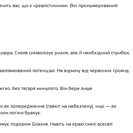
авчить вас, що є «реалістичним». Він пронумерований
віра. Скеля символізує ризик, але й необхідний стрибок,
езаплямований потенціал. На відміну від червоних троянд
гко, без тягаря минулого. Він бере лише
го як попередження (гавкіт на небезпеку), інші — як
оли логіки бракує.
мує подорож Блазня. Навіть на краю скелі всесвіт