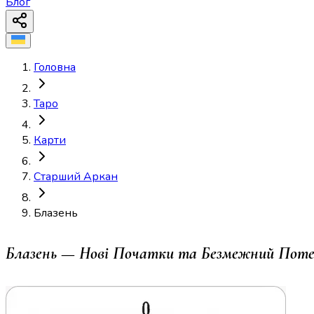
Блог
Головна
Таро
Карти
Старший Аркан
Блазень
Блазень — Нові Початки та Безмежний Поте