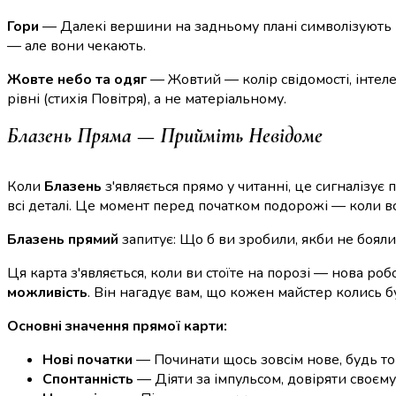
Гори
— Далекі вершини на задньому плані символізують м
— але вони чекають.
Жовте небо та одяг
— Жовтий — колір свідомості, інтеле
рівні (стихія Повітря), а не матеріальному.
Блазень Пряма — Прийміть Невідоме
Коли
Блазень
з'являється прямо у читанні, це сигналізує 
всі деталі. Це момент перед початком подорожі — коли 
Блазень прямий
запитує: Що б ви зробили, якби не бояли
Ця карта з'являється, коли ви стоїте на порозі — нова робо
можливість
. Він нагадує вам, що кожен майстер колись б
Основні значення прямої карти:
Нові початки
— Починати щось зовсім нове, будь то 
Спонтанність
— Діяти за імпульсом, довіряти своєму