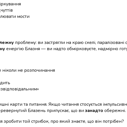
іркування
чуттів
алювати мости
илежну
проблему: ви застрягли на краю скелі, паралізовані 
ну
енергію Блазня — ви надто обмірковуєте, надмірно готує
е ніколи не розпочинання
одить
безвідповідальним»
ишні карти та питання. Якщо читання стосується імпульси
перевернутий Блазень припускає, що ви
занадто
обережні.
ся зробити той стрибок, про який знаєте, що він потрібен?