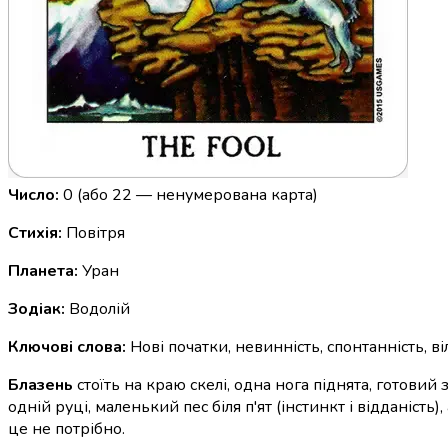
Число:
0 (або 22 — ненумерована карта)
Стихія:
Повітря
Планета:
Уран
Зодіак:
Водолій
Ключові слова:
Нові початки, невинність, спонтанність, в
Блазень
стоїть на краю скелі, одна нога піднята, готовий
одній руці, маленький пес біля п'ят (інстинкт і відданіст
це не потрібно.