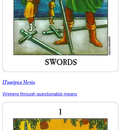
П'ятірка Мечів
Winning through questionable means