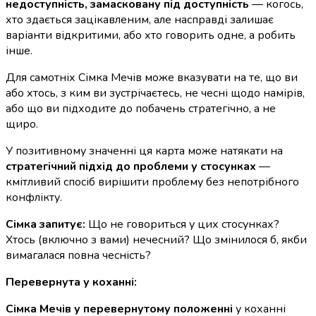
недоступність, замасковану під доступність
— когось,
хто здається зацікавленим, але насправді залишає
варіанти відкритими, або хто говорить одне, а робить
інше.
Для самотніх Сімка Мечів може вказувати на те, що ви
або хтось, з ким ви зустрічаєтесь, не чесні щодо намірів,
або що ви підходите до побачень стратегічно, а не
щиро.
У позитивному значенні ця карта може натякати на
стратегічний підхід до проблеми у стосунках
—
кмітливий спосіб вирішити проблему без непотрібного
конфлікту.
Сімка запитує:
Що не говориться у цих стосунках?
Хтось (включно з вами) нечесний? Що змінилося б, якби
вимагалася повна чесність?
Перевернута у коханні:
Сімка Мечів у перевернутому положенні
у коханні