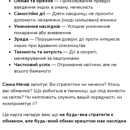
Обман та брехня
— Приховування правди,
введення інших в оману, нечесність
Самостійні дії
— Діяти наодинці, не просити
допомоги, незалежні (іноді ізольовані) вчинки
Уникнення наслідків
— Успішне уникнення
покарання або виявлення
Зрада
— Порушення довіри, дії проти інтересів
інших при вдаванні союзництва
Таємність та хитрість
— Дії в секреті,
маневрування за лаштунками
Частковий успіх
— Отримання частини, але не
всього бажаного
Сімка Мечів
запитує: Ви стратегічні чи нечесні? Хтось
вас обманює? Що робиться в таємниці, що слід винести
на світло? Чи кмітливість служить вашій порядності, чи
компрометує її?
Ця карта нагадує вам, що
не будь-яка стратегія є
обманом, але будь-який обман зрештою має наслідки
.