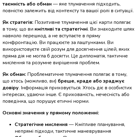
таємність або обман
— яке тлумачення підходить,
повністю залежить від контексту та вашої ролі в ситуації.
Як стратегія:
Позитивне тлумачення цієї карти полягає
в тому, що ви
кмітливі та стратегічні
. Ви знаходите шлях
навколо перешкод, а не вступаєте в пряму
конфронтацію. Ви працюєте за лаштунками. Ви
використовуєте свій розум для досягнення цілей, яких
пряма дія не могла б досягти. Це дипломатія, тактичне
мислення та розумне вирішення проблем.
Як обман:
Проблематичне тлумачення полягає в тому,
що хтось (можливо, ви)
бреше, краде або зраджує
довіру
. Інформація приховується. Хтось діє в особистих
інтересах, удаючи інше. Є прихованість, нечесність або
поведінка, що порушує етичні норми.
Основні значення у прямому положенні:
Стратегічне мислення
— Кмітливе планування,
непрямі підходи, тактичне маневрування