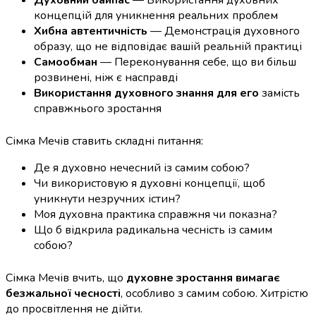
Духовний байпас
— Використання духовних
концепцій для уникнення реальних проблем
Хибна автентичність
— Демонстрація духовного
образу, що не відповідає вашій реальній практиці
Самообман
— Переконування себе, що ви більш
розвинені, ніж є насправді
Використання духовного знання для его
замість
справжнього зростання
Сімка Мечів ставить складні питання:
Де я духовно нечесний із самим собою?
Чи використовую я духовні концепції, щоб
уникнути незручних істин?
Моя духовна практика справжня чи показна?
Що б відкрила радикальна чесність із самим
собою?
Сімка Мечів вчить, що
духовне зростання вимагає
безжальної чесності
, особливо з самим собою. Хитрістю
до просвітлення не дійти.