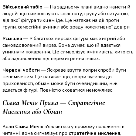
Військовий табір
— На задньому плані видно намети й
людей, що символізують спільноту, групу або ситуацію,
від якої фігура тихцем іде. Це натякає на дії проти
групи, самостійні вчинки або зраду колективної довіри.
Усмішка
— У багатьох версіях фігура має хитрий або
самовдоволений вираз. Вона думає, що їй вдається
уникнути покарання. Це символізує кмітливість, хитрість
або задоволення від перехитрення інших.
Червоні чоботи
— Яскраве взуття попри спроби бути
непоміченим. Це натякає, що, попри зусилля до
прихованості, обман може бути очевиднішим, ніж
здається фігурі. Повністю сховатися неможливо.
Сімка Мечів Пряма — Стратегічне
Мислення або Обман
Коли
Сімка Мечів
з'являється у прямому положенні в
читанні, вона сигналізує про
стратегічне мислення,