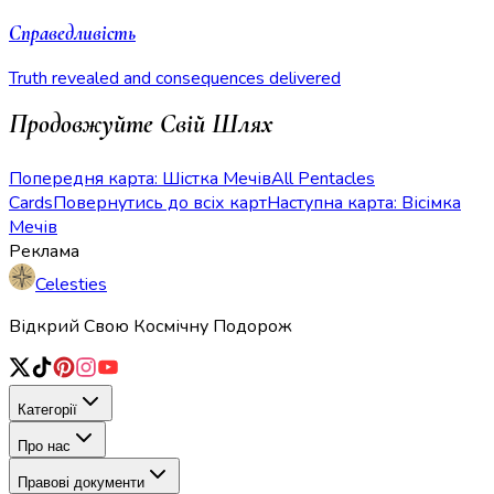
Справедливість
Truth revealed and consequences delivered
Продовжуйте Свій Шлях
Попередня карта: Шістка Мечів
All Pentacles
Cards
Повернутись до всіх карт
Наступна карта: Вісімка
Мечів
Реклама
Celesties
Відкрий Свою Космічну Подорож
Категорії
Про нас
Правові документи