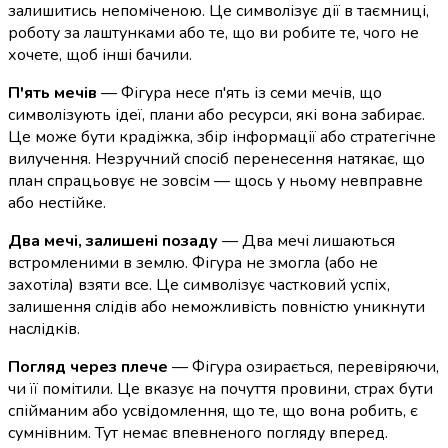
залишитись непоміченою. Це символізує дії в таємниці,
роботу за лаштунками або те, що ви робите те, чого не
хочете, щоб інші бачили.
П'ять мечів
— Фігура несе п'ять із семи мечів, що
символізують ідеї, плани або ресурси, які вона забирає.
Це може бути крадіжка, збір інформації або стратегічне
вилучення. Незручний спосіб перенесення натякає, що
план спрацьовує не зовсім — щось у ньому невправне
або нестійке.
Два мечі, залишені позаду
— Два мечі лишаються
встромленими в землю. Фігура не змогла (або не
захотіла) взяти все. Це символізує частковий успіх,
залишення слідів або неможливість повністю уникнути
наслідків.
Погляд через плече
— Фігура озирається, перевіряючи,
чи її помітили. Це вказує на почуття провини, страх бути
спійманим або усвідомлення, що те, що вона робить, є
сумнівним. Тут немає впевненого погляду вперед.