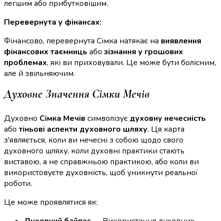
легшим або прибутковішим.
Перевернута у фінансах:
Фінансово, перевернута Сімка натякає на
виявлення
фінансових таємниць
або
зізнання у грошових
проблемах
, які ви приховували. Це може бути болісним,
але й звільняючим.
Духовне Значення Сімки Мечів
Духовно
Сімка Мечів
символізує
духовну нечесність
або
тіньові аспекти духовного шляху
. Ця карта
з'являється, коли ви нечесні з собою щодо свого
духовного шляху, коли духовні практики стають
виставою, а не справжньою практикою, або коли ви
використовуєте духовність, щоб уникнути реальної
роботи.
Це може проявлятися як: