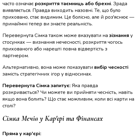
часто означає
розкриття таємниць або брехні
. Зрада
виявляється. Правда виходить назовні. Те, що було
приховано, стає видимим. Це болісно, але й роз'яснює —
принаймні тепер ви знаєте реальність.
Перевернута Сімка також може вказувати на
зізнання
у
стосунках — визнання нечесності, розкриття чогось
прихованого або нарешті повна відвертість з
партнером.
Альтернативно, вона може показувати
вибір чесності
замість стратегічних ігор у відносинах.
Перевернута Сімка запитує:
Яка правда
розкривається? Чи можете ви прийняти чесність, навіть
якщо вона болить? Що стає можливим, коли всі карти на
столі?
Сімка Мечів у Кар'єрі та Фінансах
Пряма у кар'єрі: