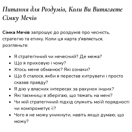
Питання для Роздумів, Коли Ви Витягаєте
Сімку Мечів
Сімка Мечів
запрошує до роздумів про чесність,
стратегію та етику. Коли ця карта з'являється,
розгляньте:
Я стратегічний чи нечесний? Де межа?
Що я приховую і чому?
Хтось мене обманює? Які ознаки?
Що б сталося, якби я перестав хитрувати і просто
сказав правду?
Я дію у власних інтересах за рахунок інших?
Які таємниці я зберігаю, що тяжать на мені?
Чи мій стратегічний підхід служить моїй порядності
чи компрометує її?
Чого я не можу уникнути, навіть якщо думаю, що
можу?