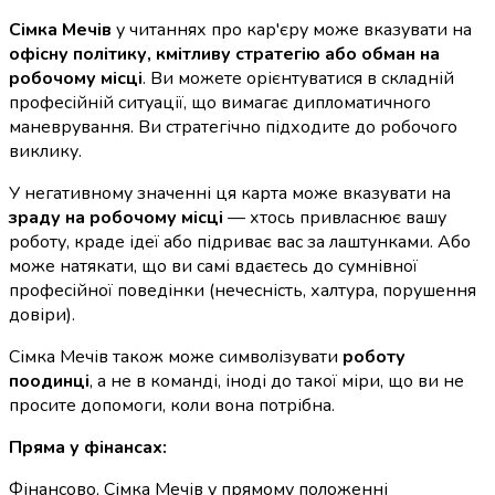
Сімка Мечів
у читаннях про кар'єру може вказувати на
офісну політику, кмітливу стратегію або обман на
робочому місці
. Ви можете орієнтуватися в складній
професійній ситуації, що вимагає дипломатичного
маневрування. Ви стратегічно підходите до робочого
виклику.
У негативному значенні ця карта може вказувати на
зраду на робочому місці
— хтось привласнює вашу
роботу, краде ідеї або підриває вас за лаштунками. Або
може натякати, що ви самі вдаєтесь до сумнівної
професійної поведінки (нечесність, халтура, порушення
довіри).
Сімка Мечів також може символізувати
роботу
поодинці
, а не в команді, іноді до такої міри, що ви не
просите допомоги, коли вона потрібна.
Пряма у фінансах:
Фінансово, Сімка Мечів у прямому положенні