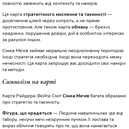
повністю залежить від контексту та намірів.
Це карта
стратегічного мислення та таємності
—
досягнення цілей через хитрість, а не пряме
протистояння. Але також карта
обману
— брехні,
крадіжки, порушення довіри, дій в особистих інтересах
за рахунок інших.
Сімка Мечів займає морально неоднозначну територію.
Іноді стратегія необхідна. Іноді вона переходить межу
нечесності. Ця карта запрошує вас дослідити свої наміри
та методи.
Символізм на карті
Карта Райдера-Вейта-Сміт
Сімка Мечів
багата образами
про стратегію та таємність:
Фігура, що крадеться
— Людина навшпиньках іде від
табору, несучи мечі незручним пучком. Її постава та
вираз обличчя говорять про те, що вона намагається