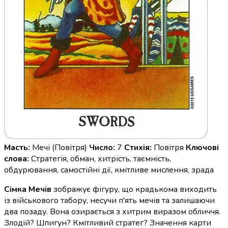
Масть:
Мечі (Повітря)
Число:
7
Стихія:
Повітря
Ключові
слова:
Стратегія, обман, хитрість, таємність,
обдурювання, самостійні дії, кмітливе мислення, зрада
Сімка Мечів
зображує фігуру, що крадькома виходить
із військового табору, несучи п'ять мечів та залишаючи
два позаду. Вона озирається з хитрим виразом обличчя.
Злодій? Шпигун? Кмітливий стратег? Значення карти