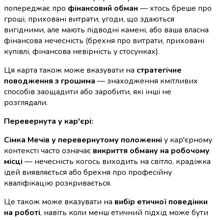
попереджає про
фінансовий обман
— хтось бреше про
гроші, приховані витрати, угоди, що здаються
вигідними, але мають підводні камені, або ваша власна
фінансова нечесність (брехня про витрати, приховані
купівлі, фінансова невірність у стосунках).
Ця карта також може вказувати на
стратегічне
поводження з грошима
— знаходження кмітливих
способів заощадити або заробити, які інші не
розглядали.
Перевернута у кар'єрі:
Сімка Мечів у перевернутому положенні
у кар'єрному
контексті часто означає
викриття обману на робочому
місці
— нечесність когось виходить на світло, крадіжка
ідей виявляється або брехня про професійну
кваліфікацію розкривається.
Це також може вказувати на
вибір етичної поведінки
на роботі
, навіть коли менш етичний підхід може бути