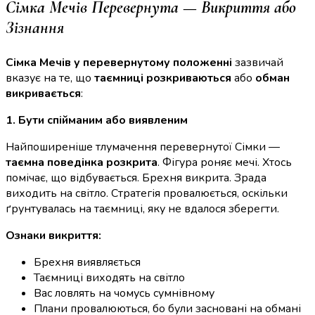
Сімка Мечів Перевернута — Викриття або
Зізнання
Сімка Мечів у перевернутому положенні
зазвичай
вказує на те, що
таємниці розкриваються
або
обман
викривається
:
1. Бути спійманим або виявленим
Найпоширеніше тлумачення перевернутої Сімки —
таємна поведінка розкрита
. Фігура роняє мечі. Хтось
помічає, що відбувається. Брехня викрита. Зрада
виходить на світло. Стратегія провалюється, оскільки
ґрунтувалась на таємниці, яку не вдалося зберегти.
Ознаки викриття:
Брехня виявляється
Таємниці виходять на світло
Вас ловлять на чомусь сумнівному
Плани провалюються, бо були засновані на обмані