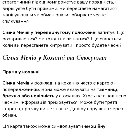
стратегічний підхід компрометує вашу порядність, і
вирішуєте бути прямими. Ви перестаєте намагатися
маніпулювати чи обманювати і обираєте чесне
спілкування.
Сімка Мечів у перевернутому положенні
запитує: Що
розкривається? Чи готові ви зізнатися? Що станеться,
коли ви перестанете хитрувати і просто будете чесні?
Сімка Мечів у Коханні та Стосунках
Пряма у коханні:
Сімка Мечів
у розкладі на кохання часто є картою-
попередженням. Вона може вказувати на
таємниці,
брехню або невірність
у стосунках. Хтось не є повністю
чесним. Інформація приховується. Може бути третя
сторона, про яку ви не знаєте. Довіру порушено через
обман.
Ця карта також може символізувати
емоційну