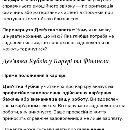
справжнього емоційного зв'язку — пріоритизація
фізичних або матеріальних аспектів стосунків при
нехтуванні емоційною близькістю.
Перевернута Дев'ятка запитує:
Чому я не можу
цінувати кохання, що маю? Яка глибша потреба не
задовольняється, що поверхневі задоволення не
можуть торкнутися?
Дев'ятка Кубків у Кар'єрі та Фінансах
Пряме положення в кар'єрі:
Дев'ятка Кубків
у читаннях про кар'єру вказує на
професійне задоволення, здійснення кар'єрних
бажань або визнання за вашу роботу
. Ви вдоволені
своїм кар'єрним шляхом. Ви відчуваєте задоволення від
роботи, яку виконуєте. Ваше професійне життя
приносить справжнє задоволення, а не лише зарплату.
Ця карта може сигналізувати про
підвищення,