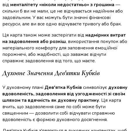
від
менталітету «ніколи недостатньо» з грошима
—
скільки б ви не мали, це не відчувається надійним або
задовільним. У вас можуть бути значні фінансові
ресурси, але ви все одно відчуваєте тривогу або брак.
Ця карта також може застерігати від
надмірних витрат
на задоволення або розкіш
, використання покупок або
матеріального комфорту для заповнення емоційної
порожнечі, або жадібності, що заважає відчути
справжнє задоволення від того, що маєте.
Духовне Значення Дев'ятки Кубків
У духовному плані
Дев'ятка Кубків
символізує
духовну
вдоволеність, задоволення від узгодженості зі своїм
шляхом та вдячність як духовну практику
. Ця карта
вчить, що задоволення саме по собі може бути
священним — дозволити собі відчувати справжню
вдоволеність є формою духовного досягнення.
Дев'ятка Кубків з'являється в духовних контекстах, щоб