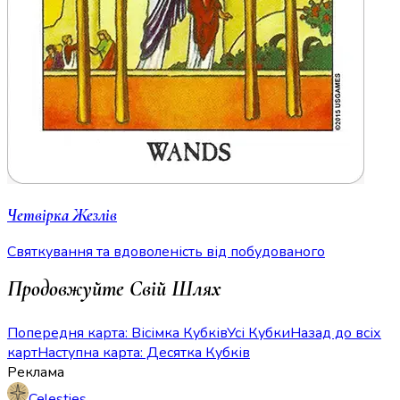
Четвірка Жезлів
Святкування та вдоволеність від побудованого
Продовжуйте Свій Шлях
Попередня карта: Вісімка Кубків
Усі Кубки
Назад до всіх
карт
Наступна карта: Десятка Кубків
Реклама
Celesties