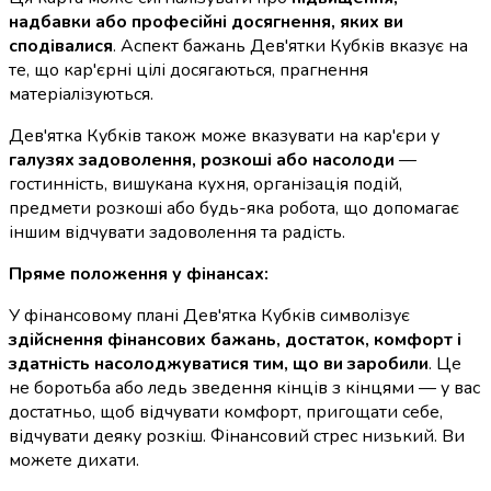
надбавки або професійні досягнення, яких ви
сподівалися
. Аспект бажань Дев'ятки Кубків вказує на
те, що кар'єрні цілі досягаються, прагнення
матеріалізуються.
Дев'ятка Кубків також може вказувати на кар'єри у
галузях задоволення, розкоші або насолоди
—
гостинність, вишукана кухня, організація подій,
предмети розкоші або будь-яка робота, що допомагає
іншим відчувати задоволення та радість.
Пряме положення у фінансах:
У фінансовому плані Дев'ятка Кубків символізує
здійснення фінансових бажань, достаток, комфорт і
здатність насолоджуватися тим, що ви заробили
. Це
не боротьба або ледь зведення кінців з кінцями — у вас
достатньо, щоб відчувати комфорт, пригощати себе,
відчувати деяку розкіш. Фінансовий стрес низький. Ви
можете дихати.