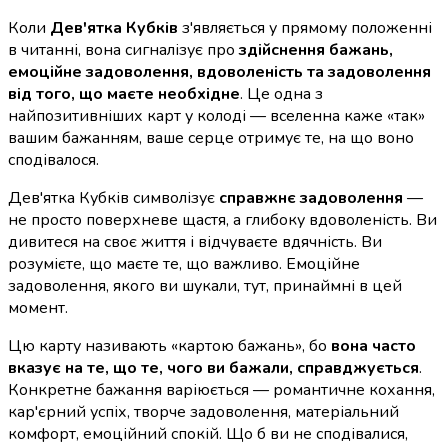
Коли
Дев'ятка Кубків
з'являється у прямому положенні
в читанні, вона сигналізує про
здійснення бажань,
емоційне задоволення, вдоволеність та задоволення
від того, що маєте необхідне
. Це одна з
найпозитивніших карт у колоді — вселенна каже «так»
вашим бажанням, ваше серце отримує те, на що воно
сподівалося.
Дев'ятка Кубків символізує
справжнє задоволення
—
не просто поверхневе щастя, а глибоку вдоволеність. Ви
дивитеся на своє життя і відчуваєте вдячність. Ви
розумієте, що маєте те, що важливо. Емоційне
задоволення, якого ви шукали, тут, принаймні в цей
момент.
Цю карту називають «картою бажань», бо
вона часто
вказує на те, що те, чого ви бажали, справджується
.
Конкретне бажання варіюється — романтичне кохання,
кар'єрний успіх, творче задоволення, матеріальний
комфорт, емоційний спокій. Що б ви не сподівалися,