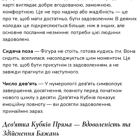
карті виглядає добре вгодованою, заможною,
комфортною. Це не про надмір або жадібність — це
про те, щоб мати достатньо, бути задоволеним. В деяких
колодах це підкреслюється більше, ніж в інших, але
основне послання незмінне: потреби цієї людини
задоволені.
Сидяча поза
— Фігура не стоїть, готова кудись іти. Вона
сидить, вселилася, насолоджується цим моментом. Це
про те, щоб бути присутнім із задоволенням, а не
завжди прагнути до наступного.
Число дев'ять
— У нумерології дев'ять символізує
завершення, досягнення, повноту перед початком
нового циклу з десяти. Дев'ятка Кубків показує
емоційну повноту — ви досягли задоволення,
принаймні зараз.
Дев'ятка Кубків Пряма — Вдоволеність та
Здійснення Бажань