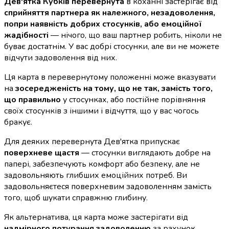
Дев'ятка Кубків перевернута
в коханні застерігає від
сприйняття партнера як належного, незадоволення,
попри наявність добрих стосунків, або емоційної
жадібності
— нічого, що ваш партнер робить, ніколи не
буває достатнім. У вас добрі стосунки, але ви не можете
відчути задоволення від них.
Ця карта в перевернутому положенні може вказувати
на
зосередженість на тому, що не так, замість того,
що правильно
у стосунках, або постійне порівняння
своїх стосунків з іншими і відчуття, що у вас чогось
бракує.
Для деяких перевернута Дев'ятка припускає
поверхневе щастя
— стосунки виглядають добре на
папері, забезпечують комфорт або безпеку, але не
задовольняють глибших емоційних потреб. Ви
задовольняєтеся поверхневим задоволенням замість
того, щоб шукати справжню глибину.
Як альтернатива, ця карта може застерігати від
надмірного потурання задоволенню
за рахунок