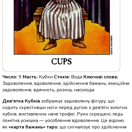
Число:
9
Масть:
Кубки
Стихія:
Вода
Ключові слова:
Задоволення, вдоволення, здійснення бажань, емоційне
задоволення, вдячність, розкіш, насолода
Дев'ятка Кубків
зображує задоволену фігуру, що
сидить схрестивши ноги перед дугою з дев'яти золотих
кубків, виставлених наче трофеї. Руки схрещені, ледь
помітна усмішка — уособлення вдоволення. Це відомо
як
«карта бажань» таро
, що сигналізує про здійснення