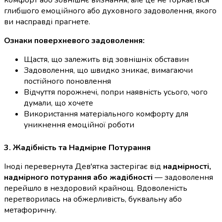
комфорт або зовнішнє визнання, але це не торкається
глибшого емоційного або духовного задоволення, якого
ви насправді прагнете.
Ознаки поверхневого задоволення:
Щастя, що залежить від зовнішніх обставин
Задоволення, що швидко зникає, вимагаючи
постійного поновлення
Відчуття порожнечі, попри наявність усього, чого
думали, що хочете
Використання матеріального комфорту для
уникнення емоційної роботи
3. Жадібність та Надмірне Потурання
Іноді перевернута Дев'ятка застерігає від
надмірності,
надмірного потурання або жадібності
— задоволення
перейшло в нездоровий крайнощ. Вдоволеність
перетворилась на обжерливість, буквальну або
метафоричну.