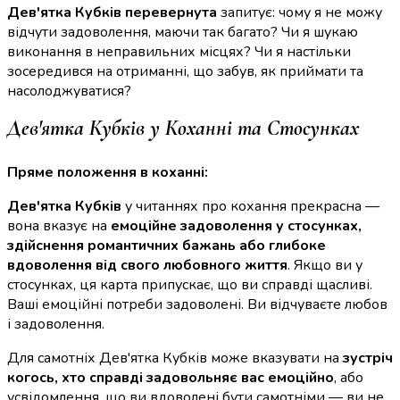
Дев'ятка Кубків перевернута
запитує: чому я не можу
відчути задоволення, маючи так багато? Чи я шукаю
виконання в неправильних місцях? Чи я настільки
зосередився на отриманні, що забув, як приймати та
насолоджуватися?
Дев'ятка Кубків у Коханні та Стосунках
Пряме положення в коханні:
Дев'ятка Кубків
у читаннях про кохання прекрасна —
вона вказує на
емоційне задоволення у стосунках,
здійснення романтичних бажань або глибоке
вдоволення від свого любовного життя
. Якщо ви у
стосунках, ця карта припускає, що ви справді щасливі.
Ваші емоційні потреби задоволені. Ви відчуваєте любов
і задоволення.
Для самотніх Дев'ятка Кубків може вказувати на
зустріч
когось, хто справді задовольняє вас емоційно
, або
усвідомлення, що ви вдоволені бути самотніми — ви не