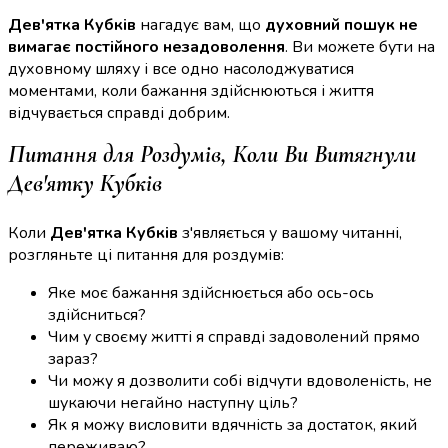
Дев'ятка Кубків
нагадує вам, що
духовний пошук не
вимагає постійного незадоволення
. Ви можете бути на
духовному шляху і все одно насолоджуватися
моментами, коли бажання здійснюються і життя
відчувається справді добрим.
Питання для Роздумів, Коли Ви Витягнули
Дев'ятку Кубків
Коли
Дев'ятка Кубків
з'являється у вашому читанні,
розгляньте ці питання для роздумів:
Яке моє бажання здійснюється або ось-ось
здійсниться?
Чим у своєму житті я справді задоволений прямо
зараз?
Чи можу я дозволити собі відчути вдоволеність, не
шукаючи негайно наступну ціль?
Як я можу висловити вдячність за достаток, який
переживаю?