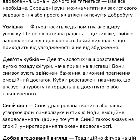
вдоволення. Вона ні до чого не тягнеться — має все
необхідне. Схрещені руки можна читати як захист свого
задоволення або просто як втілення почуття добробуту.
Усмішка
— Фігура носить ледь помітну, але щиру
усмішку. Це не екстатична радість — це тихіше, глибше
задоволення від вдоволеності. Такий вид щастя, що
приходить від узгодженості, а не від збудження.
Дев'ять кубків
— Дев'ять золотих чаш розставлені
дугою позаду фігури, наче призи на виставці. Вони
символізують здійснені бажання, виконані прагнення,
емоційний достаток. Кубки розставлені навмисно, що
вказує на турботу та гордість від досягнутого або
накопиченого.
Синій фон
— Синя драпірована тканина або завіса
утворює фон, символізуючи стихію Води, емоційне
задоволення та царину почуттів. Синій також вказує на
спокій, умиротворення та океан вдоволеності.
Добре вгодований вигляд
— Традиційно фігура на цій