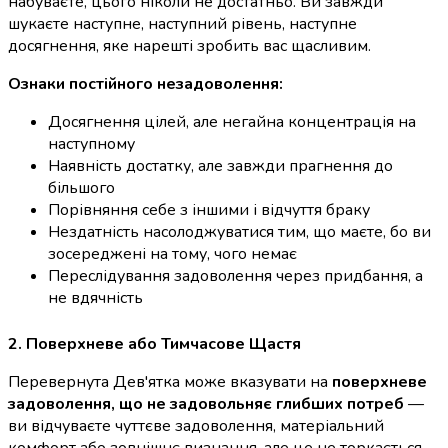
набуваєте, цього ніколи не достатньо. Ви завжди
шукаєте наступне, наступний рівень, наступне
досягнення, яке нарешті зробить вас щасливим.
Ознаки постійного незадоволення:
Досягнення цілей, але негайна концентрація на
наступному
Наявність достатку, але завжди прагнення до
більшого
Порівняння себе з іншими і відчуття браку
Нездатність насолоджуватися тим, що маєте, бо ви
зосереджені на тому, чого немає
Переслідування задоволення через придбання, а
не вдячність
2. Поверхневе або Тимчасове Щастя
Перевернута Дев'ятка може вказувати на
поверхневе
задоволення, що не задовольняє глибших потреб
—
ви відчуваєте чуттєве задоволення, матеріальний