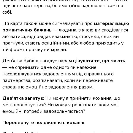
відчаєте партнерства, бо емоційно задоволені самі по
собі.
Ця карта також може сигналізувати про
матеріалізацію
романтичних бажань
— людина, з якою ви сподівалися
зв'язатися, відповідає взаємністю, стосунки, яких ви
прагнули, стають офіційними, або любов приходить у
тій формі, про яку ви мріяли.
Дев'ятка Кубків нагадує парам
цінувати те, що мають
— не сприймати одне одного як належне,
насолоджуватися задоволенням від справжнього
партнерства, розпізнавати, коли ви переживаєте
справжнє емоційне задоволення разом.
Дев'ятка запитує:
Чи можу я прийняти кохання, що
мені пропонується? Чи можу я розпізнати, коли мої
емоційні потреби задовольняються?
Перевернуте положення в коханні: