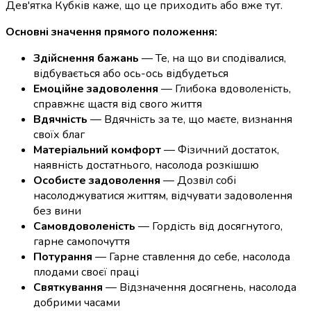
Дев'ятка Кубків каже, що це приходить або вже тут.
Основні значення прямого положення:
Здійснення бажань
— Те, на що ви сподівалися,
відбувається або ось-ось відбудеться
Емоційне задоволення
— Глибока вдоволеність,
справжнє щастя від свого життя
Вдячність
— Вдячність за те, що маєте, визнання
своїх благ
Матеріальний комфорт
— Фізичний достаток,
наявність достатнього, насолода розкішшю
Особисте задоволення
— Дозвіл собі
насолоджуватися життям, відчувати задоволення
без вини
Самовдоволеність
— Гордість від досягнутого,
гарне самопочуття
Потурання
— Гарне ставлення до себе, насолода
плодами своєї праці
Святкування
— Відзначення досягнень, насолода
добрими часами