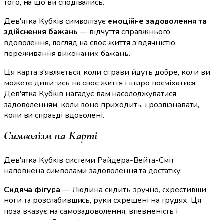
того, на що ви сподівались.
Дев'ятка Кубків символізує
емоційне задоволення та
здійснення бажань
— відчуття справжнього
вдоволення, погляд на своє життя з вдячністю,
переживання виконаних бажань.
Ця карта з'являється, коли справи йдуть добре, коли ви
можете дивитись на своє життя і щиро посміхатися.
Дев'ятка Кубків нагадує вам насолоджуватися
задоволенням, коли воно приходить, і розпізнавати,
коли ви справді вдоволені.
Символізм на Карті
Дев'ятка Кубків системи Райдера-Вейта-Сміт
наповнена символами задоволення та достатку:
Сидяча фігура
— Людина сидить зручно, схрестивши
ноги та розслабившись, руки схрещені на грудях. Ця
поза вказує на самозадоволення, впевненість і