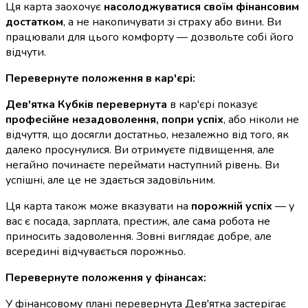
Ця карта заохочує
насолоджуватися своїм фінансовим
достатком
, а не накопичувати зі страху або вини. Ви
працювали для цього комфорту — дозвольте собі його
відчути.
Перевернуте положення в кар'єрі:
Дев'ятка Кубків перевернута
в кар'єрі показує
професійне незадоволення, попри успіх
, або ніколи не
відчуття, що досягли достатньо, незалежно від того, як
далеко просунулися. Ви отримуєте підвищення, але
негайно починаєте переймати наступний рівень. Ви
успішні, але це не здається задовільним.
Ця карта також може вказувати на
порожній успіх
— у
вас є посада, зарплата, престиж, але сама робота не
приносить задоволення. Зовні виглядає добре, але
всередині відчувається порожньо.
Перевернуте положення у фінансах:
У фінансовому плані перевернута Дев'ятка застерігає