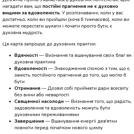
нагадати вам, що
постійні прагнення не є духовно
вищими за вдоволеність
. У розпізнаванні, коли у вас
достатньо, коли ви прийшли (хоча б тимчасово), коли ви
можете перестати шукати і почати просто бути, є
духовна мудрість.
Ця карта запрошує до духовних практик:
Вдячності
— Визнання та вшанування своїх благ як
духовна практика
Вдоволеності
— Знаходження спокою з тим, що є,
замість постійного прагнення до того, що могло б
бути
Отримання
— Дозвіл собі приймати дари всесвіту
без вини або невартості
Священної насолоди
— Визнання того, що радість,
задоволення та вдоволеність можуть бути
духовними переживаннями
Завершення
— Вшанування енергії дев'ятки
повноти перед початком нового циклу