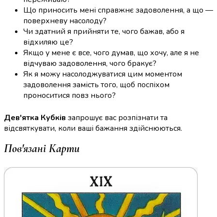
Що приносить мені справжнє задоволення, а що —
поверхневу насолоду?
Чи здатний я прийняти те, чого бажав, або я
відхиляю це?
Якщо у мене є все, чого думав, що хочу, але я не
відчуваю задоволення, чого бракує?
Як я можу насолоджуватися цим моментом
задоволення замість того, щоб поспіхом
проноситися повз нього?
Дев'ятка Кубків
запрошує вас розпізнати та
відсвяткувати, коли ваші бажання здійснюються.
Пов'язані Карти