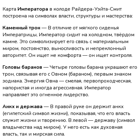
Карта
Императора
в колоде Райдера-Уэйта-Смит
построена на символах власти, структуры и мастерства:
Каменный трон
— В отличие от мягкого сиденья
Императрицы, Император сидит на холодном, твёрдом
камне. Это символизирует его связь с материальным
миром, постоянство, выносливость и непреклонный
авторитет. Он ищет не комфорта — он ищет контроля.
Головы баранов
— Четыре головы барана украшают его
трон, связывая его с Овном (бараном), первым знаком
зодиака. Энергия Овна — смелая, первопроходческая,
напористая и иногда агрессивная. Император
направляет это огненное лидерство.
Анкх и держава
— В правой руке он держит анкх
(египетский символ жизни), показывая, что его власть
служит жизни и творению. В левой — державу (символ
владычества над миром). У него есть как духовная
власть, так и мирская сила.